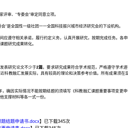
家评审、“专委会”审定同意立项。
专委会”是全国性一级社团一一全国科技振兴城市经济研究会的下设机构。
期间应遵守相关承诺，履行约定义务，认真开展研究，按期完成任务。各
课题研究成果转化。
开发表研究论文不少于
2
篇
，要求研究成果符合学术规范，严格遵守学术道
近科教融汇发展实际，具有较高的理论和决策参考价值。所有成果须在显著
2年，确因实际情况不能按期结题的须填写《科教融汇课题重要事项变更
他支撑材料等各一式一份。
题结题申请书.docx
】已下载
345
次