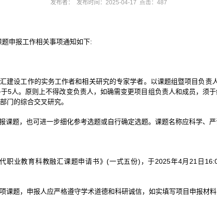
发布者： 发布时间：2025-04-17 点击：
487
课题申报工作相关事项通知如下:
融汇建设工作的实务工作者和相关研究的专家学者。以课题组暨项目负责
于5人。原则上不得改变负责人，如确需变更项目组负责人和成员，须于
部门的综合交叉研究。
申报课题，也可进一步细化参考选题或自行确定选题。课题名称应科学、严
。
现代职业教育科教融汇课题申请书》(一式五份)，于2025年4月21日16
一项课题，申报人应严格遵守学术道德和科研诚信，如实填写项目申报材