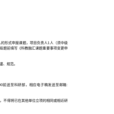
人的形式申报课题，项目负责人1人（须中级
结题前填写《科教融汇课题重要事项变更申
谨、规范。
:00前送至科研部，相应电子稿发送至邮箱:
料，不得将已在其他单位立项的相同或相近研