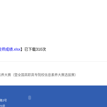
成绩.xlsx
】已下载
310
次
素养大赛（暨全国高职高专院校信息素养大赛选拔赛）
路3号
70号