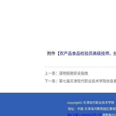
附件【
农产品食品检验员高级技师、技师
上一条：
清明假期安全指南
下一条：
第七届天津现代职业技术学院信息
copyright© 天津现代职业技术学院
地址：中国·天津海河教育园区雅观
津ICP备12000893号-1号
津教备05